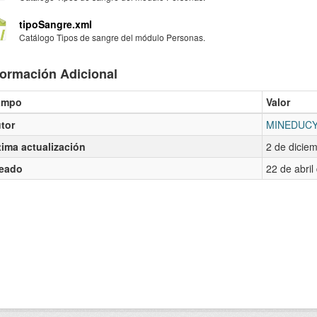
tipoSangre.xml
Catálogo Tipos de sangre del módulo Personas.
formación Adicional
ampo
Valor
tor
MINEDUC
tima actualización
2 de dicie
eado
22 de abri