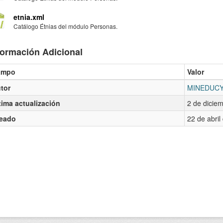
etnia.xml
Catálogo Étnias del módulo Personas.
formación Adicional
ampo
Valor
tor
MINEDUC
tima actualización
2 de dicie
eado
22 de abri