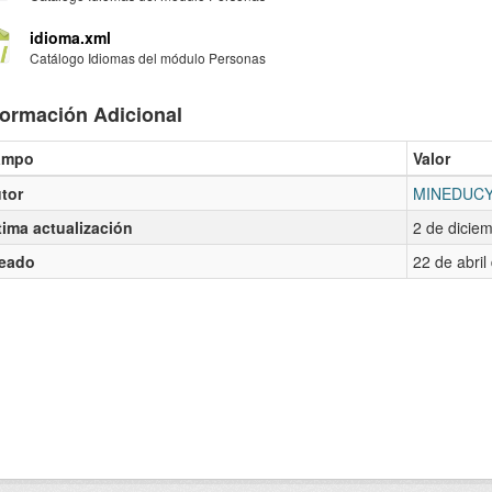
idioma.xml
Catálogo Idiomas del módulo Personas
formación Adicional
ampo
Valor
tor
MINEDUC
tima actualización
2 de dicie
eado
22 de abri